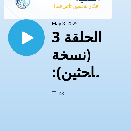
May 8, 2025
الحلقة 3
(نسخة
الباحثين):
هل نحن
43
جاهزون
للأعمال؟